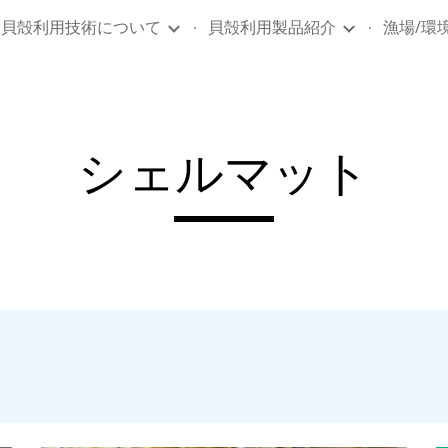
貝殻利用技術について
貝殻利用製品紹介
漁場/環
ip to main content
Skip to navigat
シェルマット