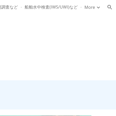
境調査など
船舶水中検査(IWS/UWI)など
More
ion