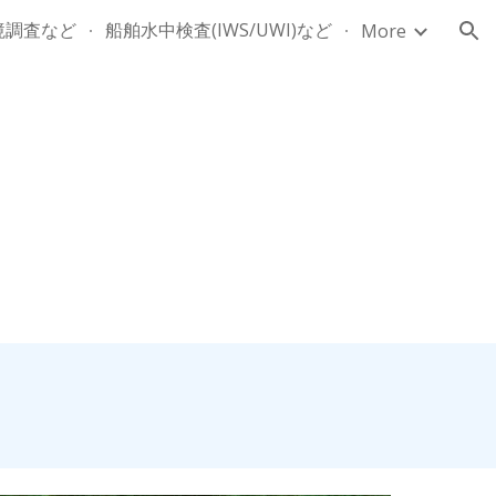
境調査など
船舶水中検査(IWS/UWI)など
More
ion