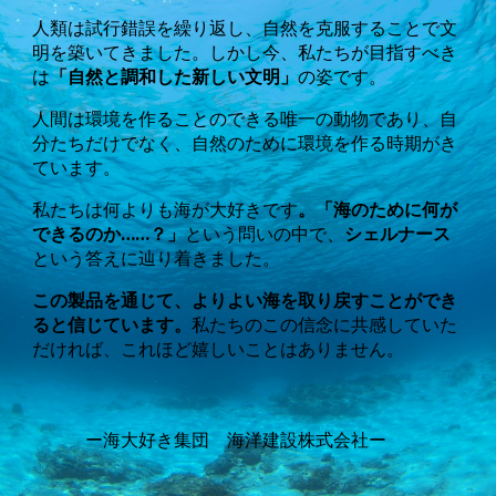
人類は試行錯誤を繰り返し、自然を克服することで文
明を築いてきました。しかし今、私たちが目指すべき
は
「自然と調和した新しい文明」
の姿です。
人間は環境を作ることのできる唯一の動物であり、自
分たちだけでなく、自然のために環境を作る時期がき
ています。
私たちは何よりも海が大好きです
。「海のために何が
できるのか……？」
という問いの中で、
シェルナース
という答えに辿り着きました。
この製品を通じて、よりよい海を取り戻すことができ
ると信じています。
私たちのこの信念に共感していた
だければ、これほど嬉しいことはありません。
ー海大好き集団 海洋建設株式会社ー