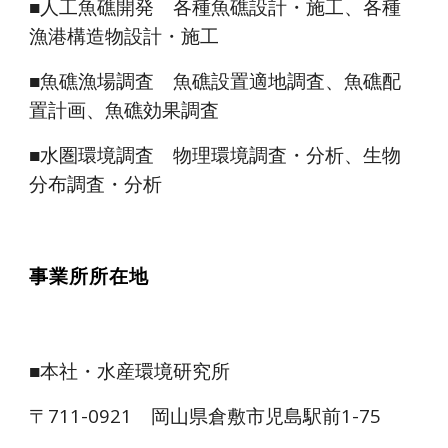
■人工魚礁開発 各種魚礁設計・施工、各種
漁港構造物設計・施工
■魚礁漁場調査 魚礁設置適地調査、魚礁配
置計画、魚礁効果調査
■水圏環境調査 物理環境調査・分析、生物
分布調査・分析
事業所所在地
■本社・
水産環境研究所
〒711-092
1
岡山県倉敷市
児島駅前1-75